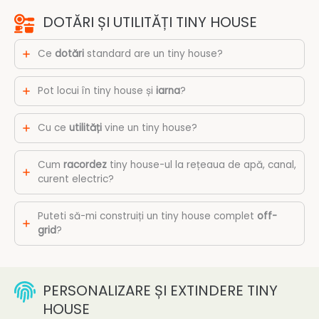
DOTĂRI ȘI UTILITĂȚI TINY HOUSE
Ce
dotări
standard are un tiny house?
Pot locui în tiny house și
iarna
?
Cu ce
utilități
vine un tiny house?
Cum
racordez
tiny house-ul la rețeaua de apă, canal,
curent electric?
Puteti să-mi construiți un tiny house complet
off-
grid
?
PERSONALIZARE ȘI EXTINDERE TINY
HOUSE