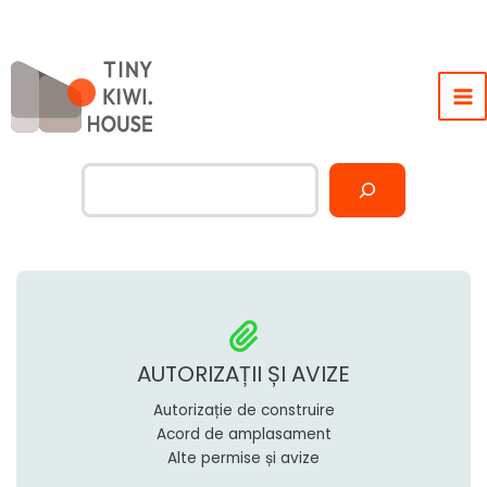
Skip
to
content
Caută
AUTORIZAȚII ȘI AVIZE
Autorizație de construire
Acord de amplasament
Alte permise și avize