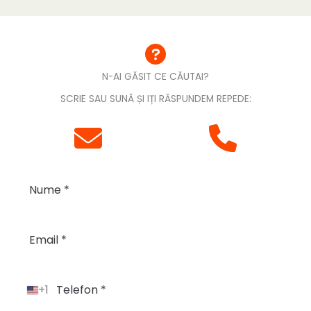
N-AI GĂSIT CE CĂUTAI?
SCRIE SAU SUNĂ ȘI IȚI RĂSPUNDEM REPEDE:
+1
U
n